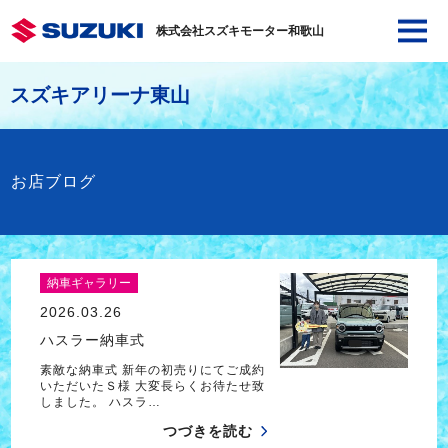
株式会社スズキモーター和歌山
スズキアリーナ東山
お店ブログ
納車ギャラリー
2026.03.26
ハスラー納車式
素敵な納車式 新年の初売りにてご成約
いただいたＳ様 大変長らくお待たせ致
しました。 ハスラ…
つづきを読む