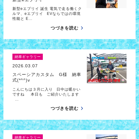
新型eエブリイ 誕生 電気で走る働くク
ルマ、eエブリイ EVならではの環境
性能と E…
つづきを読む
納車ギャラリー
2026.03.07
スペーシアカスタム G様 納車
式(*^^)v
こんにちは３月に入り 日中は暖かい
ですね 本日も ご紹介いたします
…
つづきを読む
納車ギャラリー