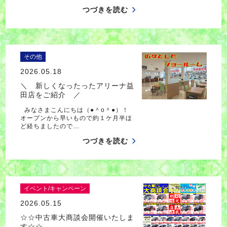
つづきを読む
その他
2026.05.18
＼ 新しくなったったアリーナ益
田店をご紹介 ／
みなさまこんにちは（●＾o＾●）！
オープンから早いもので約１ケ月半ほ
ど経ちましたので…
つづきを読む
イベント/キャンペーン
2026.05.15
☆☆中古車大商談会開催いたしま
す☆☆