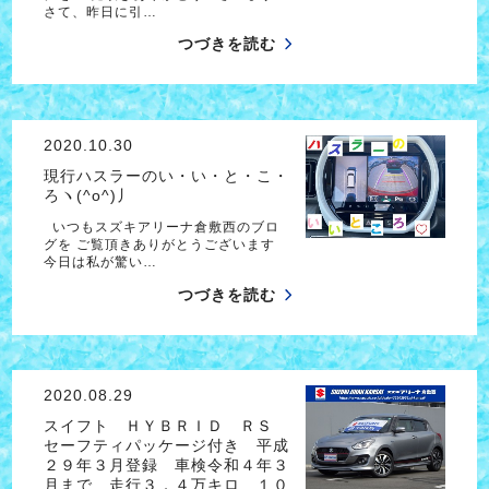
さて、昨日に引…
つづきを読む
2020.10.30
現行ハスラーのい・い・と・こ・
ろヽ(^o^)丿
いつもスズキアリーナ倉敷西のブロ
グを ご覧頂きありがとうございます
今日は私が驚い…
つづきを読む
2020.08.29
スイフト ＨＹＢＲＩＤ ＲＳ
セーフティパッケージ付き 平成
２９年３月登録 車検令和４年３
月まで 走行３．４万キロ １０