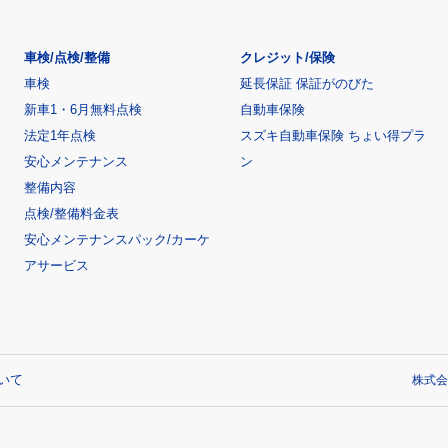
車検/点検/整備
クレジット/保険
車検
延長保証 保証がのびた
新車1・6月無料点検
自動車保険
法定1年点検
スズキ自動車保険 ちょい得プラ
安心メンテナンス
ン
整備内容
点検/整備料金表
安心メンテナンスパック/カーケ
アサービス
いて
株式会