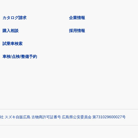
カタログ請求
企業情報
購入相談
採用情報
試乗車検索
車検/点検/整備予約
社 スズキ自販広島 古物商許可証番号 広島県公安委員会 第731029600027号