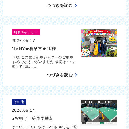
つづきを読む
納車ギャラリー
2026.05.17
JIMNY★祝納車★JK様
JK様 この度は新車ジムニーのご納車
おめでとうございました 最初は 中古
車両でお話し…
つづきを読む
その他
2026.05.14
GW明け 駐車場塗装
はーい、こんにちは いつもBlogをご覧