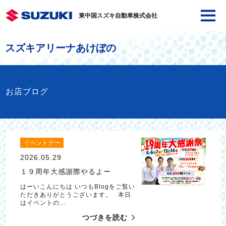
東中国スズキ自動車株式会社
スズキアリーナあけぼの
お店ブログ
イベントデー
2026.05.29
１９周年大感謝際やるよー
はーいこんにちは いつもBlogをご覧い
ただきありがとうございます。 本日
はイベントの…
つづきを読む