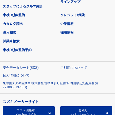
ラインアップ
スタッフによるクルマ紹介
車検/点検/整備
クレジット/保険
カタログ請求
企業情報
購入相談
採用情報
試乗車検索
車検/点検/整備予約
安全データシート(SDS)
ご利用にあたって
個人情報について
東中国スズキ自動車 株式会社 古物商許可証番号 岡山県公安委員会 第
721090013738号
スズキメーカーサイト
スズキ四輪車
見積り
メーカーサイト
シミュレーション