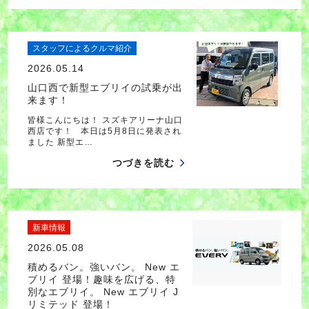
スタッフによるクルマ紹介
2026.05.14
山口西で新型エブリイの試乗が出
来ます！
皆様こんにちは！ スズキアリーナ山口
西店です！ 本日は5月8日に発表され
ました 新型エ…
つづきを読む
新車情報
2026.05.08
積めるバン。強いバン。 New エ
ブリイ 登場！趣味を広げる、特
別なエブリイ。 New エブリイ J
リミテッド 登場！