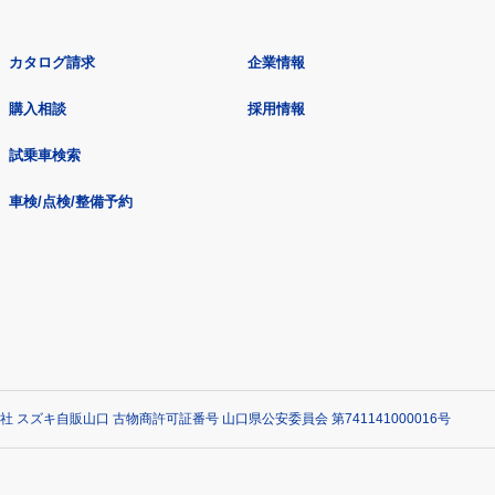
カタログ請求
企業情報
購入相談
採用情報
試乗車検索
車検/点検/整備予約
社 スズキ自販山口 古物商許可証番号 山口県公安委員会 第741141000016号