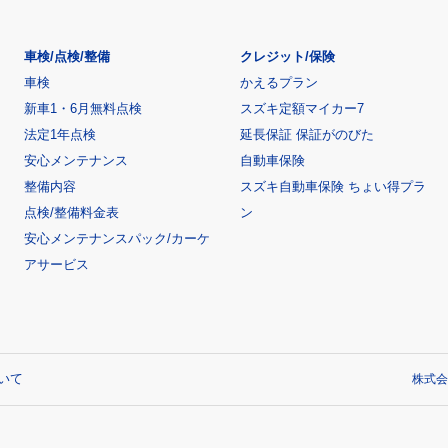
車検/点検/整備
クレジット/保険
車検
かえるプラン
新車1・6月無料点検
スズキ定額マイカー7
法定1年点検
延長保証 保証がのびた
安心メンテナンス
自動車保険
整備内容
スズキ自動車保険 ちょい得プラ
点検/整備料金表
ン
安心メンテナンスパック/カーケ
アサービス
いて
株式会