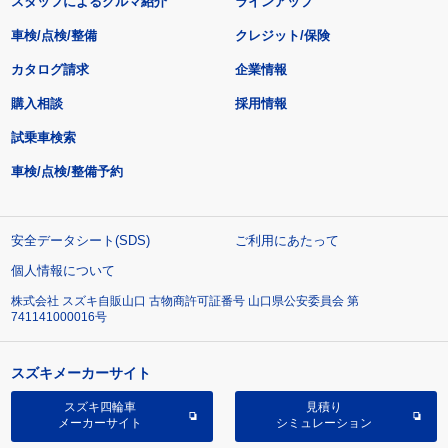
スタッフによるクルマ紹介
ラインアップ
車検/点検/整備
クレジット/保険
カタログ請求
企業情報
購入相談
採用情報
試乗車検索
車検/点検/整備予約
安全データシート(SDS)
ご利用にあたって
個人情報について
株式会社 スズキ自販山口 古物商許可証番号 山口県公安委員会 第
741141000016号
スズキメーカーサイト
スズキ四輪車
見積り
メーカーサイト
シミュレーション