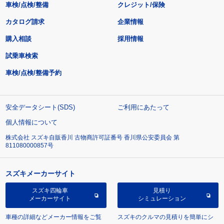
車検/点検/整備
クレジット/保険
カタログ請求
企業情報
購入相談
採用情報
試乗車検索
車検/点検/整備予約
安全データシート(SDS)
ご利用にあたって
個人情報について
株式会社 スズキ自販香川 古物商許可証番号 香川県公安委員会 第
811080000857号
スズキメーカーサイト
スズキ四輪車
見積り
メーカーサイト
シミュレーション
車種の詳細などメーカー情報をご覧
スズキのクルマの見積りを簡単にシ