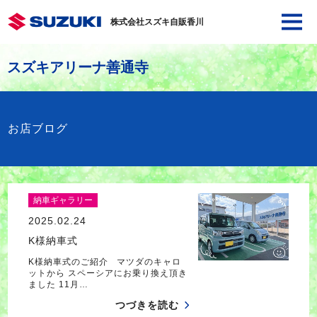
株式会社スズキ自販香川
スズキアリーナ善通寺
お店ブログ
納車ギャラリー
2025.02.24
K様納車式
K様納車式のご紹介 マツダのキャロ
ットから スペーシアにお乗り換え頂き
ました 11月…
つづきを読む