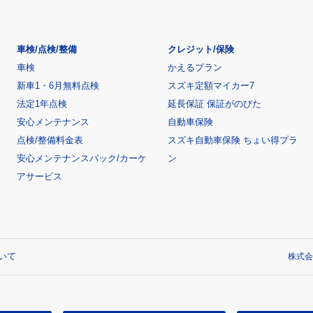
車検/点検/整備
クレジット/保険
車検
かえるプラン
新車1・6月無料点検
スズキ定額マイカー7
法定1年点検
延長保証 保証がのびた
安心メンテナンス
自動車保険
点検/整備料金表
スズキ自動車保険 ちょい得プラ
安心メンテナンスパック/カーケ
ン
アサービス
いて
株式会