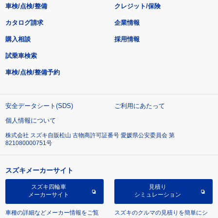
車検/点検/整備
クレジット/保険
カタログ請求
企業情報
購入相談
採用情報
試乗車検索
車検/点検/整備予約
安全データシート(SDS)
ご利用にあたって
個人情報について
株式会社 スズキ自販松山 古物商許可証番号 愛媛県公安委員会 第
821080000751号
スズキメーカーサイト
スズキ四輪車
見積り
メーカーサイト
シミュレーション
車種の詳細などメーカー情報をご覧
スズキのクルマの見積りを簡単にシ