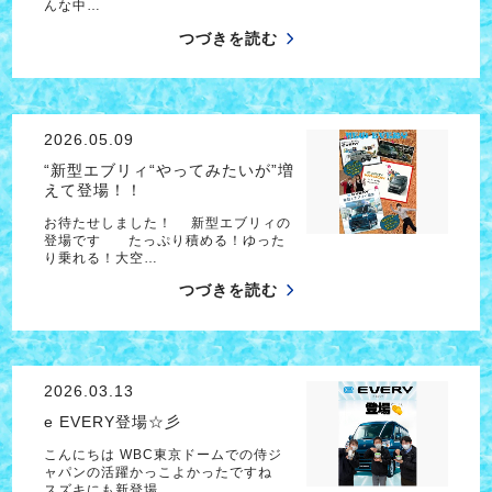
んな中…
つづきを読む
2026.05.09
“新型エブリィ“やってみたいが”増
えて登場！！
お待たせしました！ 新型エブリィの
登場です たっぷり積める！ゆった
り乗れる！大空…
つづきを読む
2026.03.13
e EVERY登場☆彡
こんにちは WBC東京ドームでの侍ジ
ャパンの活躍かっこよかったですね
スズキにも新登場…