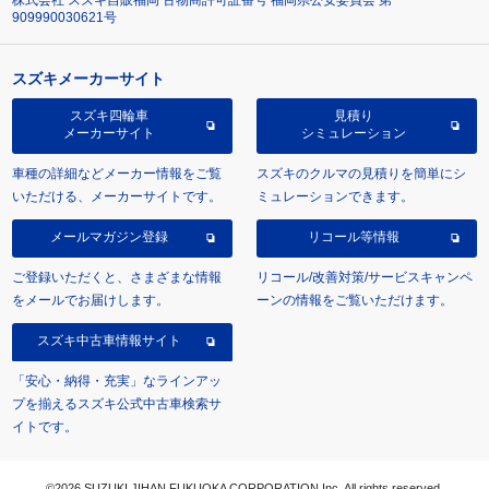
909990030621号
スズキメーカーサイト
スズキ四輪車
見積り
メーカーサイト
シミュレーション
車種の詳細などメーカー情報をご覧
スズキのクルマの見積りを簡単にシ
いただける、メーカーサイトです。
ミュレーションできます。
メールマガジン登録
リコール等情報
ご登録いただくと、さまざまな情報
リコール/改善対策/サービスキャンペ
をメールでお届けします。
ーンの情報をご覧いただけます。
スズキ中古車情報サイト
「安心・納得・充実」なラインアッ
プを揃えるスズキ公式中古車検索サ
イトです。
©2026 SUZUKI JIHAN FUKUOKA CORPORATION Inc. All rights reserved.