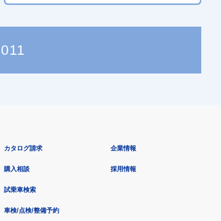
6011
カタログ請求
企業情報
購入相談
採用情報
試乗車検索
車検/点検/整備予約