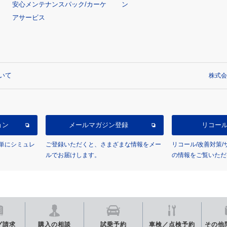
安心メンテナンスパック/カーケ
ン
アサービス
いて
株式会
ョン
メールマガジン登録
リコー
単にシミュレ
ご登録いただくと、さまざまな情報をメー
リコール/改善対策
ルでお届けします。
の情報をご覧いただ
グ
請求
購入の相談
試乗予約
車検／点検
予約
その他