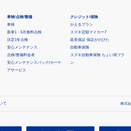
車検/点検/整備
クレジット/保険
車検
かえるプラン
新車1・6月無料点検
スズキ定額マイカー7
法定1年点検
延長保証 保証がのびた
安心メンテナンス
自動車保険
点検/整備料金表
スズキ自動車保険 ちょい得プラ
安心メンテナンスパック/カーケ
ン
アサービス
いて
株式会