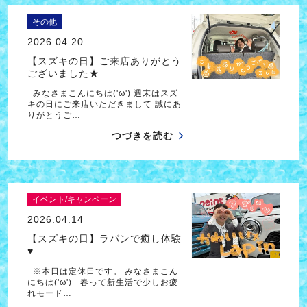
その他
2026.04.20
【スズキの日】ご来店ありがとう
ございました★
みなさまこんにちは('ω') 週末はスズ
キの日にご来店いただきまして 誠にあ
りがとうご…
つづきを読む
イベント/キャンペーン
2026.04.14
【スズキの日】ラパンで癒し体験
♥
※本日は定休日です。 みなさまこん
にちは('ω') 春って新生活で少しお疲
れモード…