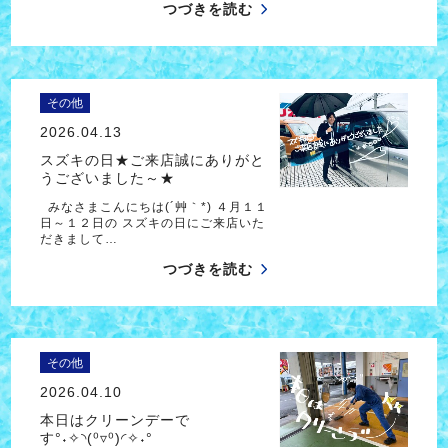
つづきを読む
その他
2026.04.13
スズキの日★ご来店誠にありがと
うございました～★
みなさまこんにちは(´艸｀*) ４月１１
日～１２日の スズキの日にご来店いた
だきまして…
つづきを読む
その他
2026.04.10
本日はクリーンデーで
す°˖✧◝(⁰▿⁰)◜✧˖°