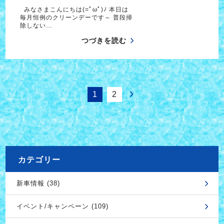
みなさまこんにちは(=ﾟωﾟ)ﾉ 本日は
毎月恒例のクリーンデーです～ 普段掃
除しない…
つづきを読む
1
2
カテゴリー
新車情報 (38)
イベント/キャンペーン (109)