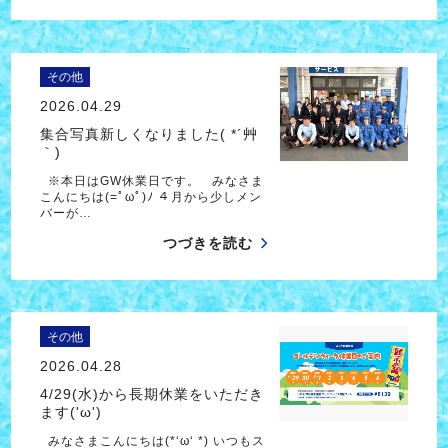
その他
2026.04.29
集合写真新しくなりました( *´艸
｀)
※本日はGW休業日です。 みなさま
こんにちは(=ﾟωﾟ)ﾉ ４月から少しメン
バーが…
つづきを読む
その他
2026.04.28
4/29(水)から長期休業をいただき
ます('ω')
みなさまこんにちは(*‘ω‘ *) いつもス