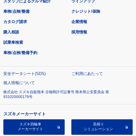
スタッフによるクルマ紹介
ラインアップ
車検/点検/整備
クレジット/保険
カタログ請求
企業情報
購入相談
採用情報
試乗車検索
車検/点検/整備予約
安全データシート(SDS)
ご利用にあたって
個人情報について
株式会社 スズキ自販熊本 古物商許可証番号 熊本県公安委員会 第
931020000179号
スズキメーカーサイト
スズキ四輪車
見積り
メーカーサイト
シミュレーション