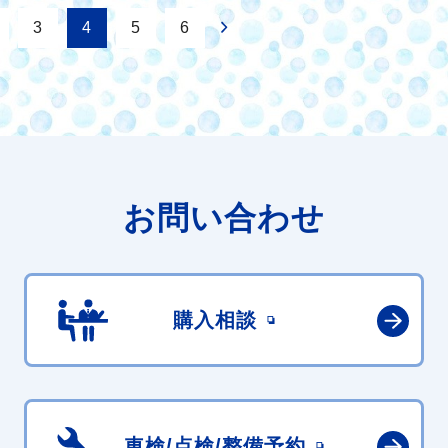
3
4
5
6
お問い合わせ
購入相談
車検/点検/
整備予約