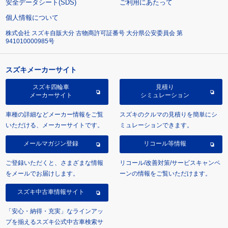
安全データシート(SDS)
ご利用にあたって
個人情報について
株式会社 スズキ自販大分 古物商許可証番号 大分県公安委員会 第
941010000985号
スズキメーカーサイト
スズキ四輪車
見積り
メーカーサイト
シミュレーション
車種の詳細などメーカー情報をご覧
スズキのクルマの見積りを簡単にシ
いただける、メーカーサイトです。
ミュレーションできます。
メールマガジン登録
リコール等情報
ご登録いただくと、さまざまな情報
リコール/改善対策/サービスキャンペ
をメールでお届けします。
ーンの情報をご覧いただけます。
スズキ中古車情報サイト
「安心・納得・充実」なラインアッ
プを揃えるスズキ公式中古車検索サ