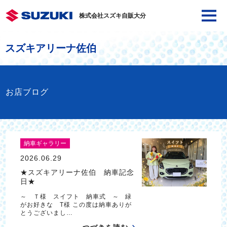
株式会社スズキ自販大分
スズキアリーナ佐伯
お店ブログ
納車ギャラリー
2026.06.29
★スズキアリーナ佐伯 納車記念
日★
～ Ｔ様 スイフト 納車式 ～ 緑
がお好きな T様 この度は納車ありが
とうございまし…