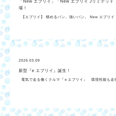
「New エブリイ」「New エブリイ Jリミテッド
場！
【エブリイ】 積めるバン。強いバン。 New エブリ
2026.03.09
新型『e エブリイ』誕生！
電気で走る働くクルマ『ｅエブリイ』 環境性能も走