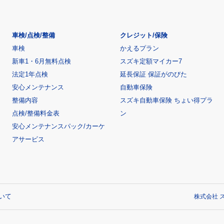
車検/点検/整備
クレジット/保険
車検
かえるプラン
新車1・6月無料点検
スズキ定額マイカー7
法定1年点検
延長保証 保証がのびた
安心メンテナンス
自動車保険
整備内容
スズキ自動車保険 ちょい得プラ
点検/整備料金表
ン
安心メンテナンスパック/カーケ
アサービス
いて
株式会社 ス