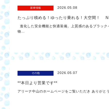
2026.05.08
新車情報
たっぷり積める！ゆったり乗れる！大空間！ Ne
進化した安全機能と快適装備。上質感のあるブラック
物…
2026.05.07
その他
**本日より営業です**
アリーナ中山のホームページをご覧いただき ありがと