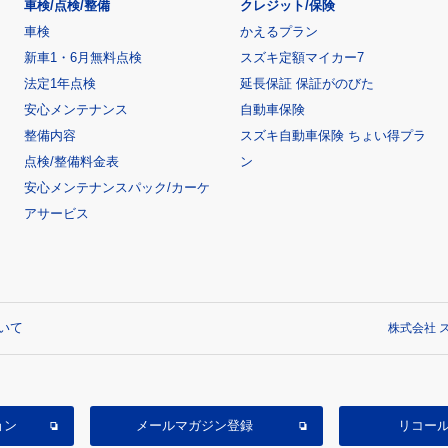
車検/点検/整備
クレジット/保険
車検
かえるプラン
新車1・6月無料点検
スズキ定額マイカー7
法定1年点検
延長保証 保証がのびた
安心メンテナンス
自動車保険
整備内容
スズキ自動車保険 ちょい得プラ
点検/整備料金表
ン
安心メンテナンスパック/カーケ
アサービス
いて
株式会社 ス
ョン
メールマガジン登録
リコー