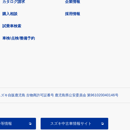
カタログ請求
企業情報
購入相談
採用情報
試乗車検索
車検/点検/整備予約
ズキ自販鹿児島 古物商許可証番号 鹿児島県公安委員会 第961020040146号
ル等情報
スズキ中古車情報サイト