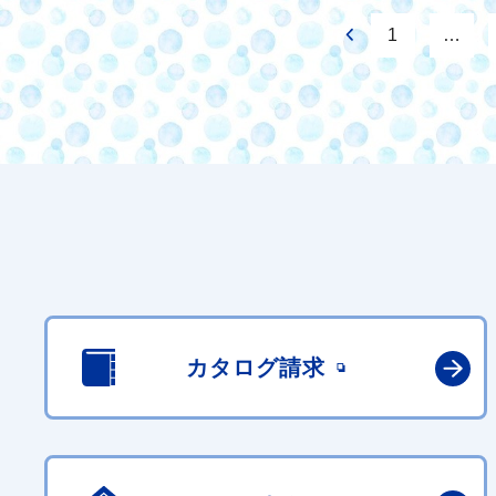
1
…
カタログ請求