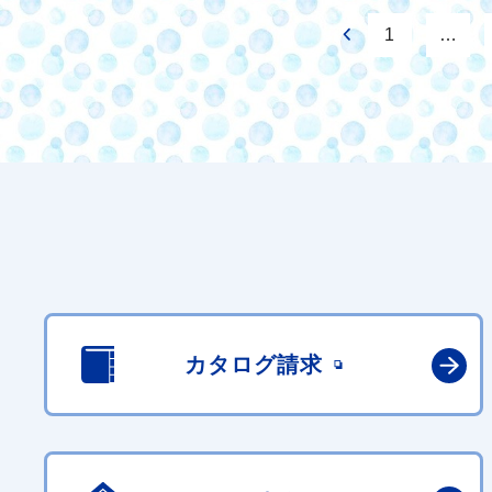
1
…
カタログ請求