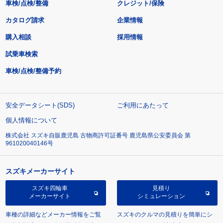
車検/点検/整備
クレジット/保険
カタログ請求
企業情報
購入相談
採用情報
試乗車検索
車検/点検/整備予約
安全データシート(SDS)
ご利用にあたって
個人情報について
株式会社 スズキ自販鹿児島 古物商許可証番号 鹿児島県公安委員会 第
961020040146号
スズキメーカーサイト
スズキ四輪車
見積り
メーカーサイト
シミュレーション
車種の詳細などメーカー情報をご覧
スズキのクルマの見積りを簡単にシ