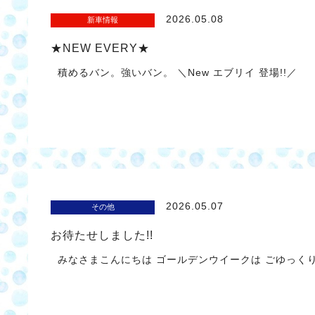
2026.05.08
新車情報
★NEW EVERY★
積めるバン。強いバン。 ＼New エブリイ 登場!!／
2026.05.07
その他
お待たせしました!!
みなさまこんにちは ゴールデンウイークは ごゆっく