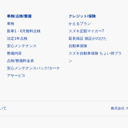
車検/点検/整備
クレジット/保険
車検
かえるプラン
新車1・6月無料点検
スズキ定額マイカー7
法定1年点検
延長保証 保証がのびた
安心メンテナンス
自動車保険
整備内容
スズキ自動車保険 ちょい得プラ
点検/整備料金表
ン
安心メンテナンスパック/カーケ
アサービス
いて
株式会社 ス