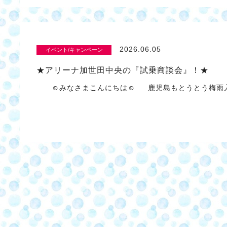
2026.06.05
イベント/キャンペーン
★アリーナ加世田中央の『試乗商談会』！★
☺みなさまこんにちは☺ 鹿児島もとうとう梅雨入