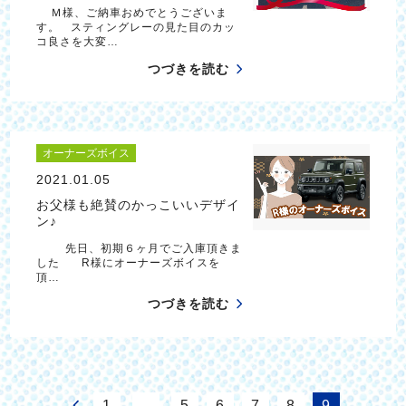
Ｍ様、ご納車おめでとうございま
す。 スティングレーの見た目のカッ
コ良さを大変…
つづきを読む
オーナーズボイス
2021.01.05
お父様も絶賛のかっこいいデザイ
ン♪
先日、初期６ヶ月でご入庫頂きま
した R様にオーナーズボイスを
頂…
つづきを読む
1
…
5
6
7
8
9