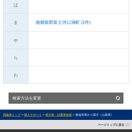
は
ま
南都留郡富士河口湖町 (1件)
や
ら
わ
検索方法を変更
四輪車トップ
>
購入サポート
>
展示車・試乗車検索
> 都道府県から探す（山梨県）
ページトップに戻る