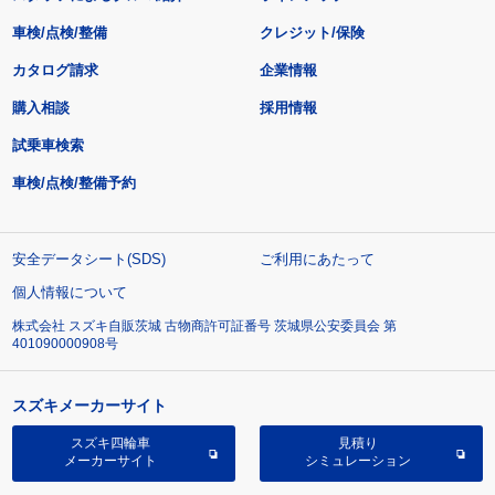
車検/点検/整備
クレジット/保険
カタログ請求
企業情報
購入相談
採用情報
試乗車検索
車検/点検/整備予約
安全データシート(SDS)
ご利用にあたって
個人情報について
株式会社 スズキ自販茨城 古物商許可証番号 茨城県公安委員会 第
401090000908号
スズキメーカーサイト
スズキ四輪車
見積り
メーカーサイト
シミュレーション