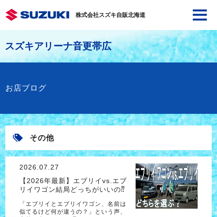
株式会社スズキ自販北海道
スズキアリーナ音更帯広
お店ブログ
その他
2026.07.27
【2026年最新】エブリイvs.エブ
リイワゴン結局どっちがいいの⁇
「エブリイとエブリイワゴン、名前は
似てるけど何が違うの？」という声、