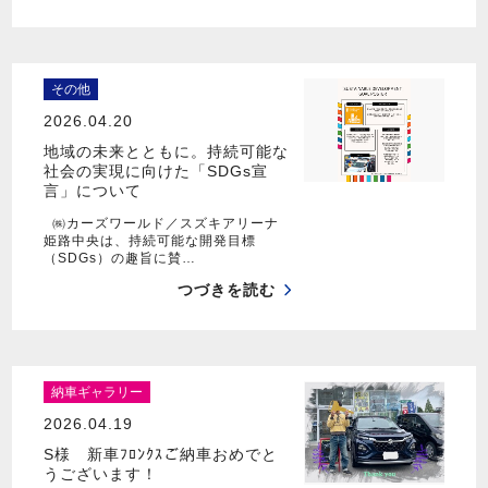
その他
2026.04.20
地域の未来とともに。持続可能な
社会の実現に向けた「SDGs宣
言」について
㈱カーズワールド／スズキアリーナ
姫路中央は、持続可能な開発目標
（SDGs）の趣旨に賛…
つづきを読む
納車ギャラリー
2026.04.19
S様 新車ﾌﾛﾝｸｽご納車おめでと
うございます！