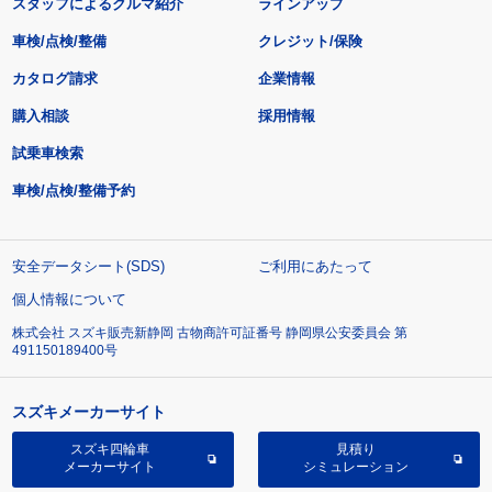
スタッフによるクルマ紹介
ラインアップ
車検/点検/整備
クレジット/保険
カタログ請求
企業情報
購入相談
採用情報
試乗車検索
車検/点検/整備予約
安全データシート(SDS)
ご利用にあたって
個人情報について
株式会社 スズキ販売新静岡 古物商許可証番号 静岡県公安委員会 第
491150189400号
スズキメーカーサイト
スズキ四輪車
見積り
メーカーサイト
シミュレーション