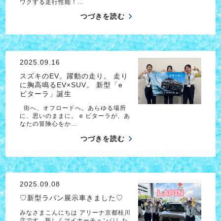
ワクする走行性能！…
つづきを読む
2025.09.16
スズキのEV。躍動の走り。 走り
に胸高鳴るEV×SUV。 新型「e
ビターラ」誕生
街へ、オフロードへ。あらゆる場所
に、思いのままに。 e ビターラが、あ
なたの冒険心をか…
つづきを読む
2025.09.08
♡新型ラパン展示車きました♡
みなさまこんにちは アリーナ京都桂川
店です 新しくマイナーチェンジした