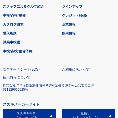
スタッフによるクルマ紹介
ラインアップ
車検/点検/整備
クレジット/保険
カタログ請求
企業情報
購入相談
採用情報
試乗車検索
車検/点検/整備予約
安全データシート(SDS)
ご利用にあたって
個人情報について
株式会社 スズキ自販京都 古物商許可証番号 京都府公安委員会 第
611129610025号
スズキメーカーサイト
スズキ四輪車
見積り
メーカーサイト
シミュレーション