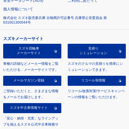
安全データシート(SDS)
ご利用にあたって
個人情報について
株式会社 スズキ販売新兵庫 古物商許可証番号 兵庫県公安委員会 第
631601300044号
スズキメーカーサイト
スズキ四輪車
見積り
メーカーサイト
シミュレーション
車種の詳細などメーカー情報をご覧
スズキのクルマの見積りを簡単にシ
いただける、メーカーサイトです。
ミュレーションできます。
メールマガジン登録
リコール等情報
ご登録いただくと、さまざまな情報
リコール/改善対策/サービスキャンペ
をメールでお届けします。
ーンの情報をご覧いただけます。
スズキ中古車情報サイト
「安心・納得・充実」なラインアッ
プを揃えるスズキ公式中古車検索サ