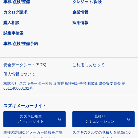
車検/点検/整備
クレジット/保険
カタログ請求
企業情報
購入相談
採用情報
試乗車検索
車検/点検/整備予約
安全データシート(SDS)
ご利用にあたって
個人情報について
株式会社 スズキモーター和歌山 古物商許可証番号 和歌山県公安委員会 第
651140000132号
スズキメーカーサイト
スズキ四輪車
見積り
メーカーサイト
シミュレーション
車種の詳細などメーカー情報をご覧
スズキのクルマの見積りを簡単にシ