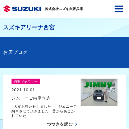
株式会社スズキ自販兵庫
スズキアリーナ西宮
お店ブログ
納車ギャラリー
2021.10.01
ジムニーご納車☆彡
大変お待たせしました！ ジムニーご
納車させて頂きました 昔からあこが
れていた…
つづきを読む