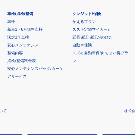
車検/点検/整備
クレジット/保険
車検
かえるプラン
新車1・6月無料点検
スズキ定額マイカー7
法定1年点検
延長保証 保証がのびた
安心メンテナンス
自動車保険
整備内容
スズキ自動車保険 ちょい得プラ
点検/整備料金表
ン
安心メンテナンスパック/カーケ
アサービス
いて
株式会