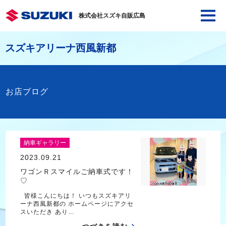
株式会社スズキ自販広島
スズキアリーナ西風新都
お店ブログ
納車ギャラリー
2023.09.21
ワゴンＲスマイルご納車式です！
♡
皆様こんにちは！ いつもスズキアリ
ーナ西風新都の ホームページにアクセ
スいただき あり…