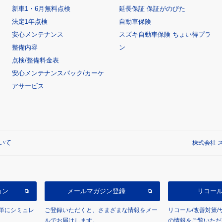
新車1・6月無料点検
延長保証 保証がのびた
法定1年点検
自動車保険
安心メンテナンス
スズキ自動車保険 ちょい得プラ
整備内容
ン
点検/整備料金表
安心メンテナンスパック/カーケ
アサービス
いて
株式会社 ス
ョン
メールマガジン登録
リコー
単にシミュレ
ご登録いただくと、さまざまな情報をメー
リコール/改善対策
ルでお届けします。
の情報をご覧いただ