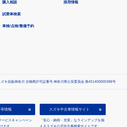
購入相談
採用情報
試乗車検索
車検/点検/整備予約
ズキ自販神奈川 古物商許可証番号 神奈川県公安委員会 第451400000398号
ル等情報
スズキ中古車情報サイト
/サービスキャンペーン
「安心・納得・充実」なラインアップを揃
けます。
えるスズキ公式中古車検索サイトです。