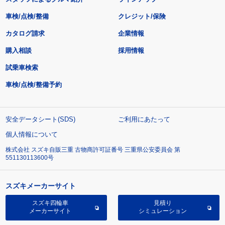
車検/点検/整備
クレジット/保険
カタログ請求
企業情報
購入相談
採用情報
試乗車検索
車検/点検/整備予約
安全データシート(SDS)
ご利用にあたって
個人情報について
株式会社 スズキ自販三重 古物商許可証番号 三重県公安委員会 第
551130113600号
スズキメーカーサイト
スズキ四輪車
見積り
メーカーサイト
シミュレーション