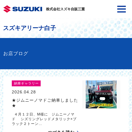
株式会社スズキ自販三重
スズキアリーナ白子
お店ブログ
納車ギャラリー
2026.04.28
★ジムニーノマドご納車しました
★
４月１２日、M様に ジムニーノマ
ド シズリングレッドメタリック×ブ
ラック２トーン…