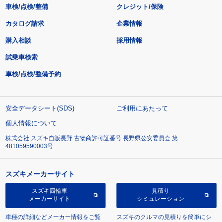
車検/点検/整備
クレジット/保険
カタログ請求
企業情報
購入相談
採用情報
試乗車検索
車検/点検/整備予約
安全データシート(SDS)
ご利用にあたって
個人情報について
株式会社 スズキ自販長野 古物商許可証番号 長野県公安委員会 第
481059590003号
スズキメーカーサイト
スズキ四輪車
見積り
メーカーサイト
シミュレーション
車種の詳細などメーカー情報をご覧
スズキのクルマの見積りを簡単にシ