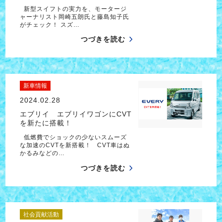
新型スイフトの実力を、モータージ
ャーナリスト岡崎五朗氏と藤島知子氏
がチェック！ スズ…
つづきを読む
新車情報
2024.02.28
エブリイ エブリイワゴンにCVT
を新たに搭載！
低燃費でショックの少ないスムーズ
な加速のCVTを新搭載！ CVT車はぬ
かるみなどの…
つづきを読む
社会貢献活動