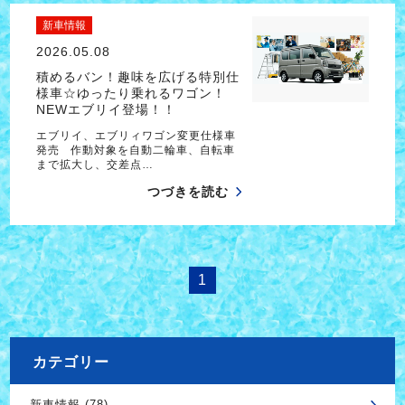
新車情報
2026.05.08
積めるバン！趣味を広げる特別仕
様車☆ゆったり乗れるワゴン！
NEWエブリイ登場！！
エブリイ、エブリィワゴン変更仕様車
発売 作動対象を自動二輪車、自転車
まで拡大し、交差点…
つづきを読む
1
カテゴリー
新車情報 (78)