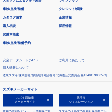
スタッフによるクルマ紹介
ラインアップ
車検/点検/整備
クレジット/保険
カタログ請求
企業情報
購入相談
採用情報
試乗車検索
車検/点検/整備予約
安全データシート(SDS)
ご利用にあたって
個人情報について
道東スズキ 株式会社 古物商許可証番号 北海道公安委員会 第134015900057号
スズキメーカーサイト
スズキ四輪車
見積り
メーカーサイト
シミュレーション
車種の詳細などメーカー情報をご覧
スズキのクルマの見積りを簡単にシ