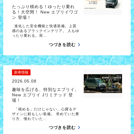
たっぷり積める！ゆったり乗れ
る！大空間！ New エブリイワゴ
ン 登場！
進化した安全機能と快適装備。上質
感のあるブラックインテリア。 人もゆ
ったり乗れる。荷…
つづきを読む
新車情報
2026.05.08
趣味を広げる、特別なエブリイ。
New エブリイ Jリミテッド 登
場！
「積める」だけじゃない。心躍るデ
ザインに頼もしい装備。 求めていた乗
り方、憧れていた…
つづきを読む