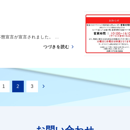
態宣言が宣言されました。 …
つづきを読む
1
2
3