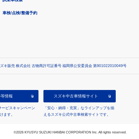
車検/点検/整備予約
ズキ販売 株式会社 古物商許可証番号 福岡県公安委員会 第901022010049号
ル等情報
スズキ中古車情報サイト
/サービスキャンペーン
「安心・納得・充実」なラインアップを揃
けます。
えるスズキ公式中古車検索サイトです。
©2026 KYUSYU SUZUKI HANBAI CORPORATION Inc. All rights reserved.