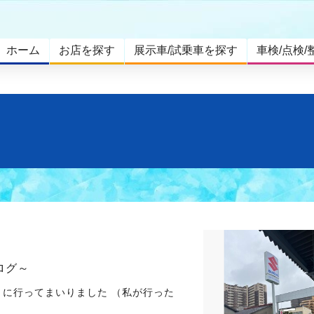
ホーム
お店を探す
展示車/試乗車を探す
車検/点検/
ログ～
トに行ってまいりました （私が行った