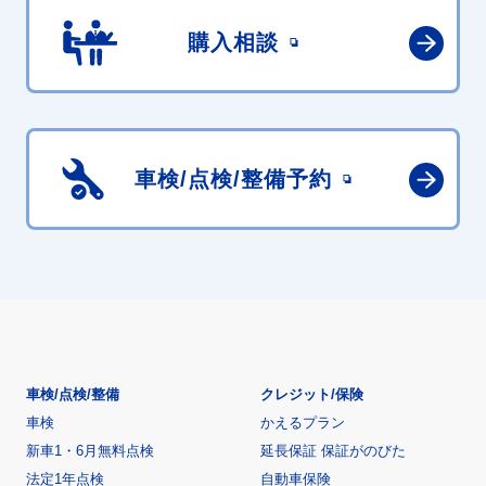
購入相談
車検/点検/
整備予約
車検/点検/整備
クレジット/保険
車検
かえるプラン
新車1・6月無料点検
延長保証 保証がのびた
法定1年点検
自動車保険