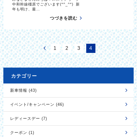
中和幹線橿原でございます(*^_^*) 新
年も明け、最…
つづきを読む
1
2
3
4
カテゴリー
新車情報 (43)
イベント/キャンペーン (46)
レディースデー (7)
クーポン (1)